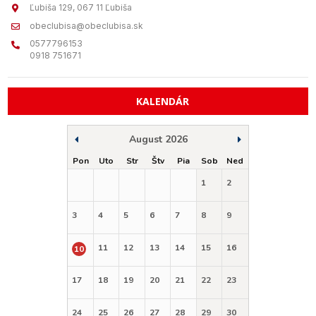
Ľubiša 129, 067 11 Ľubiša
obeclubisa@obeclubisa.sk
0577796153
0918 751671
KALENDÁR
August 2026
Pon
Uto
Str
Štv
Pia
Sob
Ned
1
2
3
4
5
6
7
8
9
11
12
13
14
15
16
10
17
18
19
20
21
22
23
24
25
26
27
28
29
30