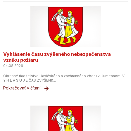
Vyhlásenie času zvýšeného nebezpečenstva
vzniku požiaru
04.08.2026
Okresné riaditeľstvo Hasičského a záchranného zboru v Humennom V
Y H L A S U J E ČAS ZVÝŠEN&...
Pokračovať v čítaní