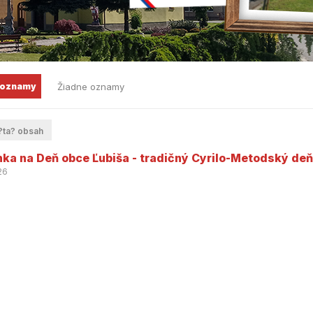
 oznamy
Žiadne oznamy
ta? obsah
ka na Deň obce Ľubiša - tradičný Cyrilo-Metodský deň
26