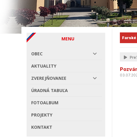
Farské
MENU
OBEC
Pre?
AKTUALITY
Pozván
03.07.20
ZVEREJŇOVANIE
ÚRADNÁ TABUĽA
FOTOALBUM
PROJEKTY
KONTAKT