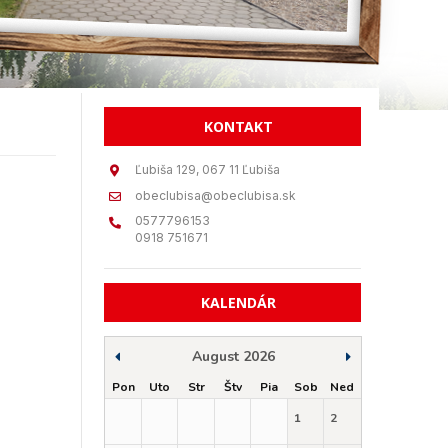
KONTAKT
Ľubiša 129, 067 11 Ľubiša
obeclubisa@obeclubisa.sk
0577796153
0918 751671
KALENDÁR
August 2026
Pon
Uto
Str
Štv
Pia
Sob
Ned
1
2