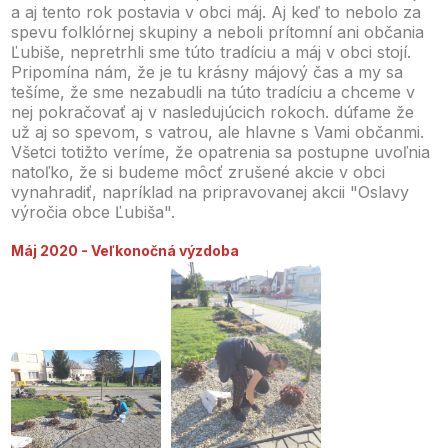
a aj tento rok postavia v obci máj. Aj keď to nebolo za
spevu folklórnej skupiny a neboli prítomní ani občania
Ľubiše, nepretrhli sme túto tradíciu a máj v obci stojí.
Pripomína nám, že je tu krásny májový čas a my sa
tešíme, že sme nezabudli na túto tradíciu a chceme v
nej pokračovať aj v nasledujúcich rokoch. dúfame že
už aj so spevom, s vatrou, ale hlavne s Vami občanmi.
Všetci totižto veríme, že opatrenia sa postupne uvoľnia
natoľko, že si budeme môcť zrušené akcie v obci
vynahradiť, napríklad na pripravovanej akcii "Oslavy
výročia obce Ľubiša".
Máj 2020 - Veľkonočná výzdoba