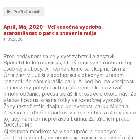
Pre?ta? obsah
Apríl, Máj 2020 - Veľkonočná výzdoba,
starostlivosť o park a stavanie mája
11.05.2020
Pred nedávnom sa celý svet zabrzdil a zastavil.
Spôsobil to koronavírus, ktorý nám vzal trochu našej
osobnej slobody. Aj napriek tomu sa skupina žien z
Únie žien v Ľubiši v spolupráci s obecným úradom
rozhodli, že nám skrášlia park. Aj keď bol na verejnosti
obmedzený pohyb a ich prácu nemohli obdivovať
mnohí občania, predsa skrášlili prostredie okolo nás. Za
všetko hovoria krásne fotky veľkonočnej výzdoby.
Ženy taktiež stále dbajú o upravenosť parku Michala
Kováča a aj ďalších parkov v centre obce a starajú sa o
to, aby nám ich neprerástla burina. Za túto ich prácu
ĎAKUJEME.
Aj skupina mladíkov sa v spolupráci s obecným
úradom rozhodla, že neporušia tradíciu v stavaní mája