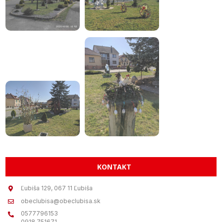
KONTAKT
Ľubiša 129, 067 11 Ľubiša
obeclubisa@obeclubisa.sk
0577796153
0918 751671