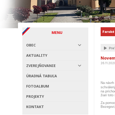
Farské
MENU
OBEC
Pre?
AKTUALITY
Novemb
26.11.202
ZVEREJŇOVANIE
ÚRADNÁ TABUĽA
Na návrh
FOTOALBUM
schválený
na prícho
žiari tot
PROJEKTY
Za pomoc
KONTAKT
Bezegovi,