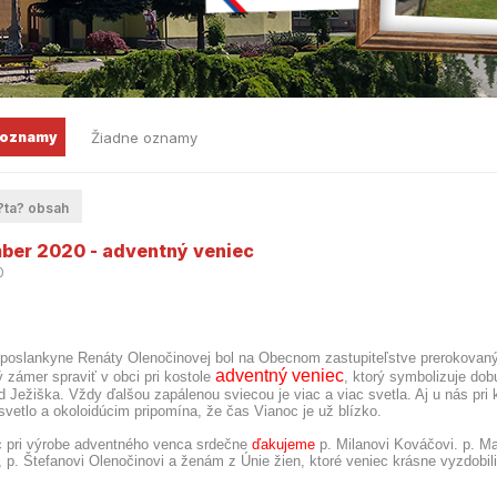
 oznamy
Žiadne oznamy
ta? obsah
er 2020 - adventný veniec
0
 poslankyne Renáty Olenočinovej bol na Obecnom zastupiteľstve prerokovan
adventný veniec
 zámer spraviť v obci pri kostole
, ktorý symbolizuje dob
d Ježiška. Vždy ďalšou zapálenou sviecou je viac a viac svetla. Aj u nás pri 
o svetlo a okoloidúcim pripomína, že čas Vianoc je už blízko.
 pri výrobe adventného venca srdečne
ďakujeme
p. Milanovi Kováčovi. p. M
 p. Štefanovi Olenočinovi a ženám z Únie žien, ktoré veniec krásne vyzdobili