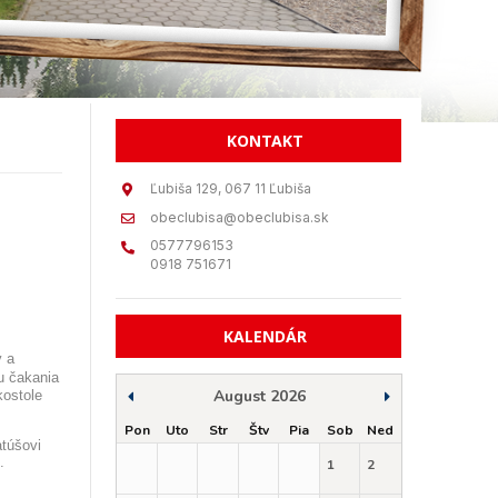
KONTAKT
Ľubiša 129, 067 11 Ľubiša
obeclubisa@obeclubisa.sk
0577796153
0918 751671
KALENDÁR
ý a
u čakania
August 2026
kostole
Pon
Uto
Str
Štv
Pia
Sob
Ned
atúšovi
.
1
2