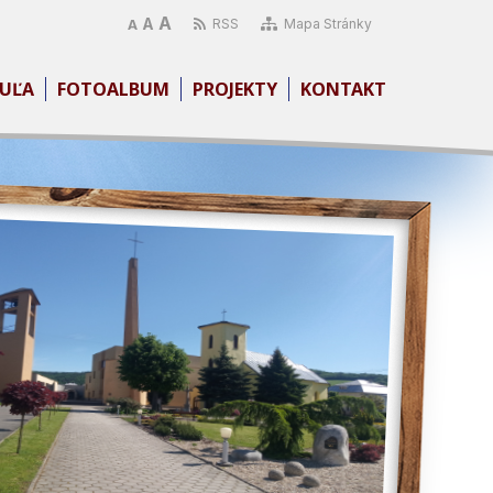
A
A
RSS
Mapa Stránky
A
UĽA
FOTOALBUM
PROJEKTY
KONTAKT