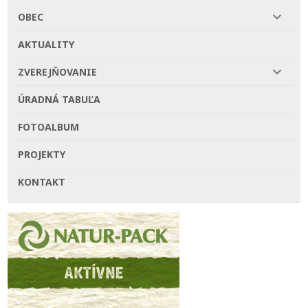
OBEC
AKTUALITY
ZVEREJŇOVANIE
ÚRADNÁ TABUĽA
FOTOALBUM
PROJEKTY
KONTAKT