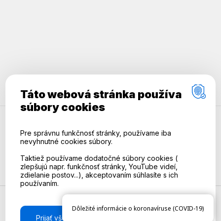
Táto webová stránka používa
súbory cookies
Technický prevádzkovateľ
RSS
Pre správnu funkčnosť stránky, používame iba
nevyhnutné cookies súbory.
Mapa stránok
Prístupnosť
Taktiež používame dodatočné súbory cookies (
zlepšujú napr. funkčnosť stránky, YouTube videí,
Ochrana súkromia
zdielanie postov...), akceptovaním súhlasíte s ich
používaním.
Dôležité informácie o koronavíruse (COVID-19)
Prijať všetko
Odmietnúť
Technický prevádzkovateľ:
Dobraobec.sk | 073 01 Sobrance