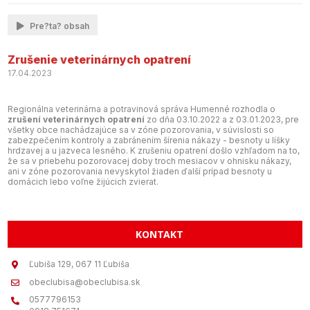
Pre?ta? obsah
Zrušenie veterinárnych opatrení
17.04.2023
Regionálna veterinárna a potravinová správa Humenné rozhodla o
zrušení veterinárnych opatrení
zo dňa 03.10.2022 a z 03.01.2023, pre
všetky obce nachádzajúce sa v zóne pozorovania, v súvislosti so
zabezpečením kontroly a zabránením šírenia nákazy - besnoty u líšky
hrdzavej a u jazveca lesného. K zrušeniu opatrení došlo vzhľadom na to,
že sa v priebehu pozorovacej doby troch mesiacov v ohnisku nákazy,
ani v zóne pozorovania nevyskytol žiaden ďalší prípad besnoty u
domácich lebo voľne žijúcich zvierat.
KONTAKT
Ľubiša 129, 067 11 Ľubiša
obeclubisa@obeclubisa.sk
0577796153