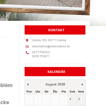
KONTAKT
Ľubiša 129, 067 11 Ľubiša
obeclubisa@obeclubisa.sk
0577796153
0918 751671
KALENDÁR
d
oblém
August 2026
Pon
Uto
Str
Štv
Pia
Sob
Ned
1
2
ícke