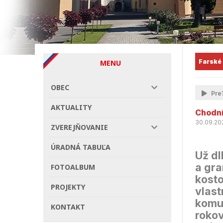
Farské
MENU
OBEC
Pre?
AKTUALITY
Chodní
30.09.20
ZVEREJŇOVANIE
ÚRADNÁ TABUĽA
Už dl
a gra
FOTOALBUM
kosto
PROJEKTY
vlast
komun
KONTAKT
rokov