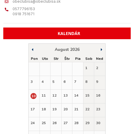
obeclubisa@obeclubisa.sk
0577796153
0918 751671
KALENDÁR
August 2026
Pon
Uto
Str
Štv
Pia
Sob
Ned
1
2
3
4
5
6
7
8
9
11
12
13
14
15
16
10
17
18
19
20
21
22
23
24
25
26
27
28
29
30