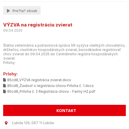
Pre?ta? obsah
VÝZVA na registráciu zvierat
09.04.2025
Štátna veterinárna a potravinová správa SR vyzýva všetkých chovateľov,
držiteľov, vlastníkov hospodárskych zvierat, bezodkladne registrovať
chov zvierat do 09.04.2025 do Centrálneho registra hospodárskych
zvierat.
Prílohy:
Prlohy:
85cd8_VÝZVA registrácia zvierat.docx
85cd8_Žiadosť o registráciu chovu Príloha č. 1.docx
85cd8_Príloha č. 2 Registrácia chovu - Farmy HZ.pdf
KONTAKT
Ľubiša 129, 067 11 Ľubiša