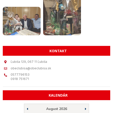
KONTAKT
Ľubiša 129, 067 11 Ľubiša
obeclubisa@obeclubisa.sk
0577796153
0918 751671
KALENDÁR
August 2026