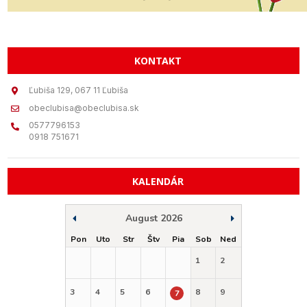
KONTAKT
Ľubiša 129, 067 11 Ľubiša
obeclubisa@obeclubisa.sk
0577796153
0918 751671
KALENDÁR
August 2026
Pon
Uto
Str
Štv
Pia
Sob
Ned
1
2
3
4
5
6
8
9
7