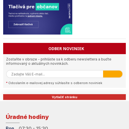
ODBER NOVINIEK
Zostaňte v obraze - prihláste sa k odberu newslettera a buďte
informovaný o aktuálnych novinkách.
*
Odoslaním e-mailovej adresy súhlasíte s odberom noviniek
Vytlačiť stránku
Úradné hodiny
Pon
07:30 - 15:30