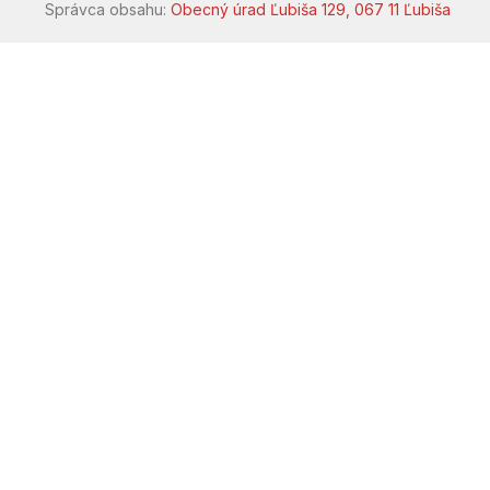
Správca obsahu:
Obecný úrad Ľubiša 129, 067 11 Ľubiša