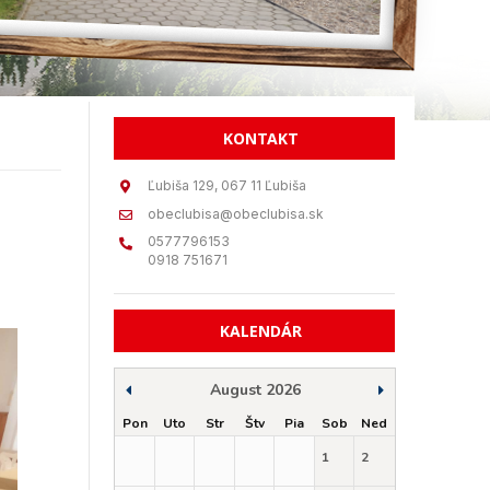
KONTAKT
Ľubiša 129, 067 11 Ľubiša
obeclubisa@obeclubisa.sk
0577796153
0918 751671
KALENDÁR
August 2026
Pon
Uto
Str
Štv
Pia
Sob
Ned
1
2