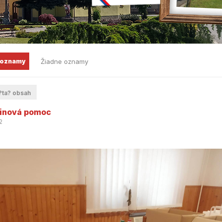
 oznamy
Žiadne oznamy
ta? obsah
vinová pomoc
2