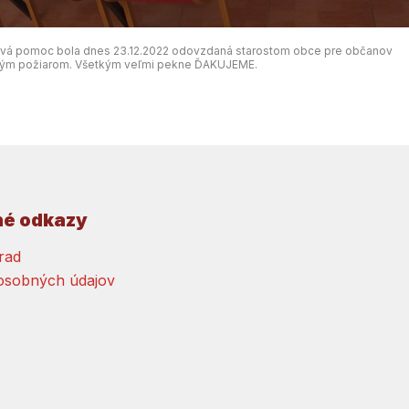
ová pomoc bola dnes 23.12.2022 odovzdaná starostom obce pre občanov
tým požiarom. Všetkým veľmi pekne ĎAKUJEME.
né odkazy
rad
osobných údajov