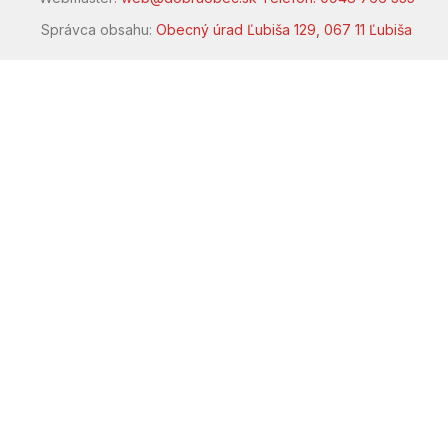
Správca obsahu:
Obecný úrad Ľubiša 129, 067 11 Ľubiša