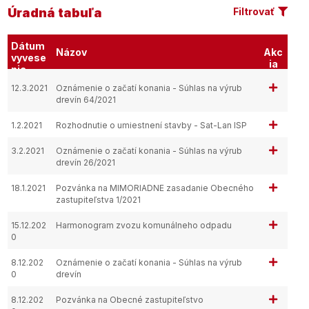
Úradná tabuľa
Filtrovať
Dátum
Názov
Akc
vyvese
ia
nia
12.3.2021
Oznámenie o začatí konania - Súhlas na výrub
drevín 64/2021
1.2.2021
Rozhodnutie o umiestnení stavby - Sat-Lan ISP
3.2.2021
Oznámenie o začatí konania - Súhlas na výrub
drevín 26/2021
18.1.2021
Pozvánka na MIMORIADNE zasadanie Obecného
zastupiteľstva 1/2021
15.12.202
Harmonogram zvozu komunálneho odpadu
0
8.12.202
Oznámenie o začatí konania - Súhlas na výrub
0
drevín
8.12.202
Pozvánka na Obecné zastupiteľstvo