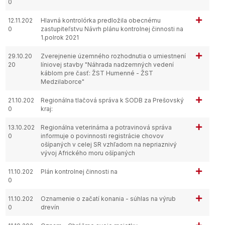
0
12.11.202
Hlavná kontrolórka predložila obecnému
0
zastupiteľstvu Návrh plánu kontrolnej činnosti na
1.polrok 2021
29.10.20
Zverejnenie územného rozhodnutia o umiestnení
20
líniovej stavby "Náhrada nadzemných vedení
káblom pre časť: ŽST Humenné - ŽST
Medzilaborce"
21.10.202
Regionálna tlačová správa k SODB za Prešovský
0
kraj:
13.10.202
Regionálna veterinárna a potravinová správa
0
informuje o povinnosti registrácie chovov
ošípaných v celej SR vzhľadom na nepriaznivý
vývoj Afrického moru ošípaných
11.10.202
Plán kontrolnej činnosti na
0
11.10.202
Oznamenie o začatí konania - súhlas na výrub
0
drevín