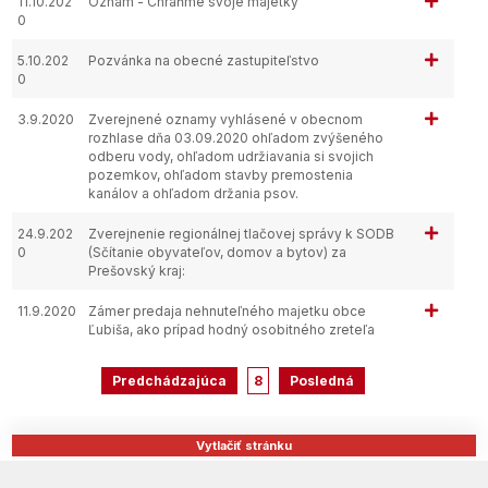
11.10.202
Oznam - Chráňme svoje majetky
0
5.10.202
Pozvánka na obecné zastupiteľstvo
0
3.9.2020
Zverejnené oznamy vyhlásené v obecnom
rozhlase dňa 03.09.2020 ohľadom zvýšeného
odberu vody, ohľadom udržiavania si svojich
pozemkov, ohľadom stavby premostenia
kanálov a ohľadom držania psov.
24.9.202
Zverejnenie regionálnej tlačovej správy k SODB
0
(Sčítanie obyvateľov, domov a bytov) za
Prešovský kraj:
11.9.2020
Zámer predaja nehnuteľného majetku obce
Ľubiša, ako prípad hodný osobitného zreteľa
Predchádzajúca
8
Posledná
Vytlačiť stránku